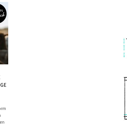
E
IGE
Form
n
nen