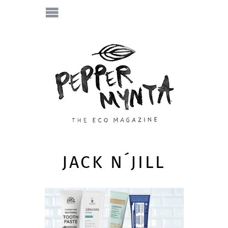
JACK N´JILL