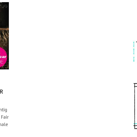
E
AR
htig
 Fair
nale