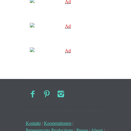
Kontakt
|
Kooperationen
|
Peppermynta Productions
|
Presse
|
About
|