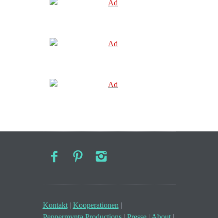
Kontakt
|
Kooperationen
|
Peppermynta Productions
|
Presse
|
About
|