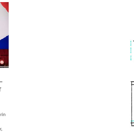
–
T
rin
r,