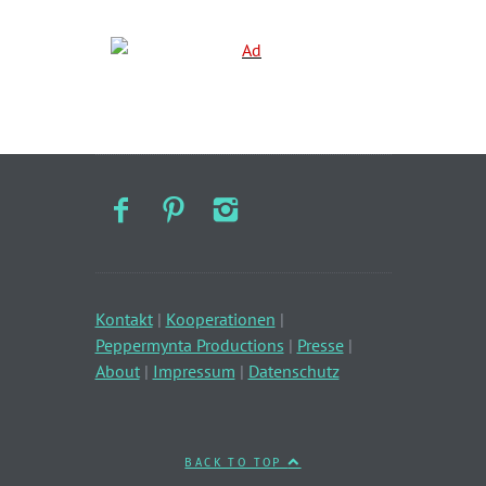
Kontakt
|
Kooperationen
|
Peppermynta Productions
|
Presse
|
About
|
Impressum
|
Datenschutz
BACK TO TOP