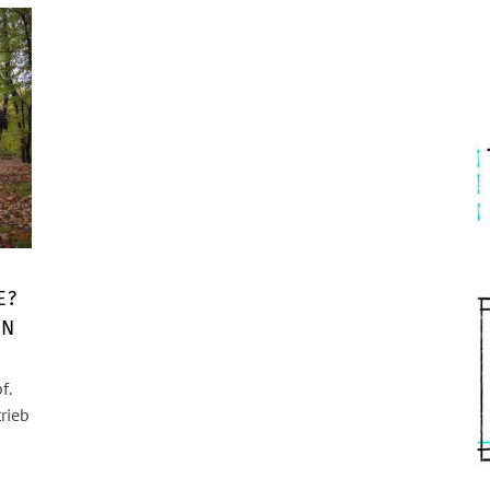
E?
NN
f.
rieb