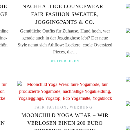
DIE
NACHHALTIGE LOUNGEWEAR –
IGE
FAIR FASHION SWEATER,
JOGGINGPANTS & CO.
nline
Gemütliche Outfits für Zuhause. Hand hoch, wer
ine-
gerade auch in der Jogginghose lebt? Der neue
schön
Style nennt sich Athflow: Lockere, coole Oversized
Pieces, die…
WEITERLESEN
FAIR FASHION
,
WERBUNG
MOONCHILD YOGA WEAR – WIR
IN
VERLOSEN EINEN 200 EURO