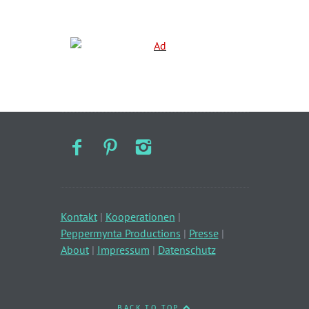
Kontakt
|
Kooperationen
|
Peppermynta Productions
|
Presse
|
About
|
Impressum
|
Datenschutz
BACK TO TOP