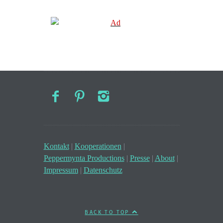
Kontakt
|
Kooperationen
|
Peppermynta Productions
|
Presse
|
About
|
Impressum
|
Datenschutz
BACK TO TOP