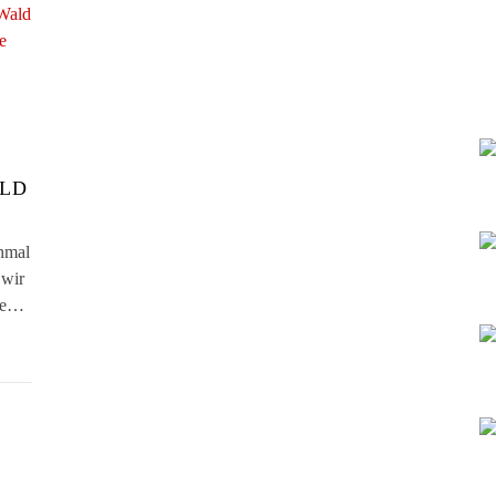
ALD
hmal
 wir
rte…