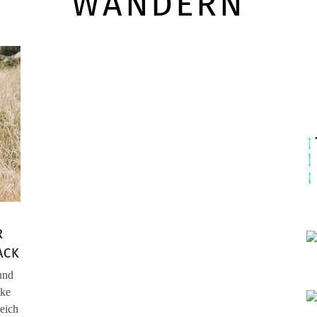
WANDERN
R
ACK
und
cke
leich