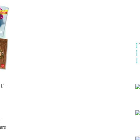
T –
a
are