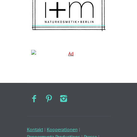
Kontakt
|
Kooperationen
|
Peppermynta Productions
|
Presse
|