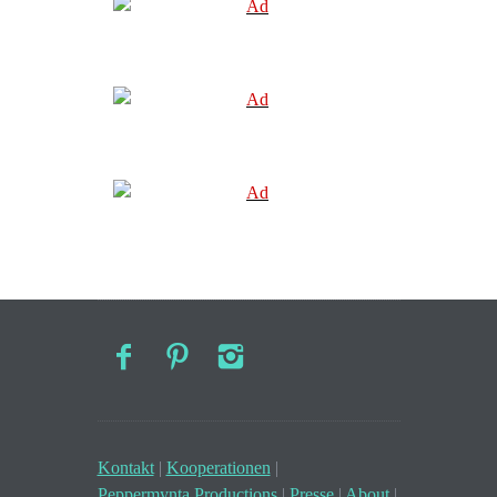
Kontakt
|
Kooperationen
|
Peppermynta Productions
|
Presse
|
About
|