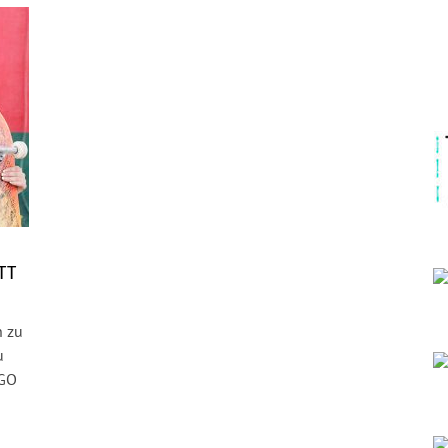
TT
n zu
u
NGO