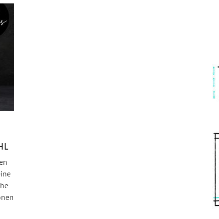
HL
en
eine
che
önen