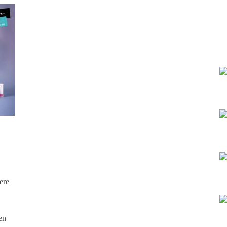
ere
en