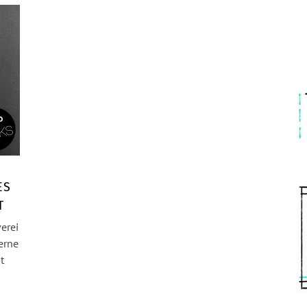
ES
T
erei
erne
t