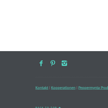
Kontakt
|
Kooperationen
|
Peppermynta Prod
BACK TO TOP