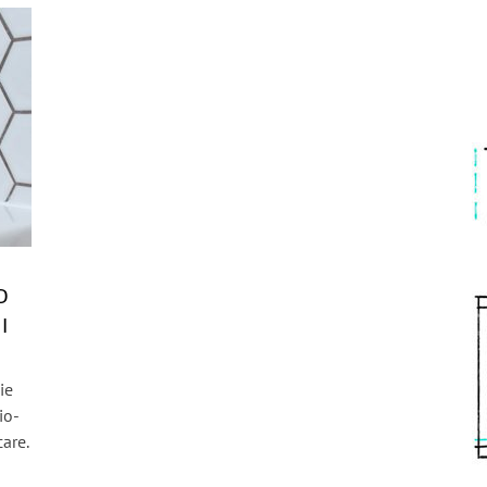
D
I
ie
io-
are.