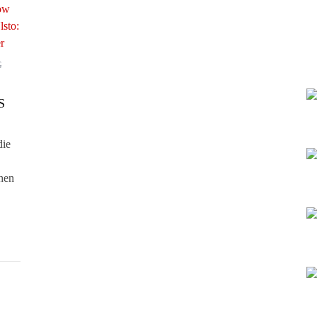
G
S
die
chen