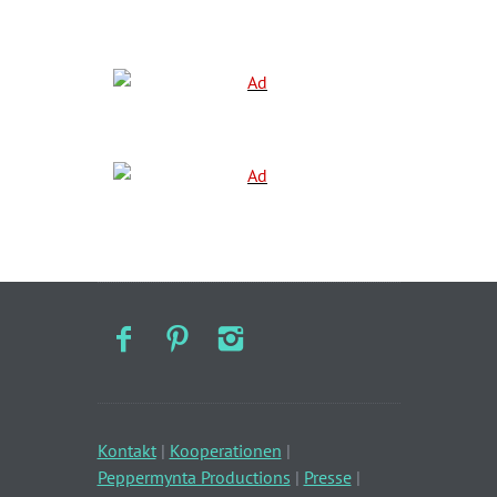
Kontakt
|
Kooperationen
|
Peppermynta Productions
|
Presse
|