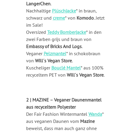
LangerChen
.
Nachhaltige
Plüschjacke
* in braun,
schwarz und
creme
* von
Komodo
. Jetzt
im Sale!
Oversized
Teddy Bomberjacke
* in den
zwei Farben grijs und braun von
Embassy of Bricks And Logs
.
Veganer
Pelzmantel
* in schokobraun
von
Will´s Vegan Store
.
Kuscheliger
Bouclé Mantel
* aus 100%
recyceltem PET von
Will´s Vegan Store
.
2 | MAZINE – Veganer Daunenmantel
aus recyceltem Polyester
Der Fair Fashion Wintermantel
Wanda
*
aus veganen Daunen vom
Mazine
beweist, dass man auch ganz ohne