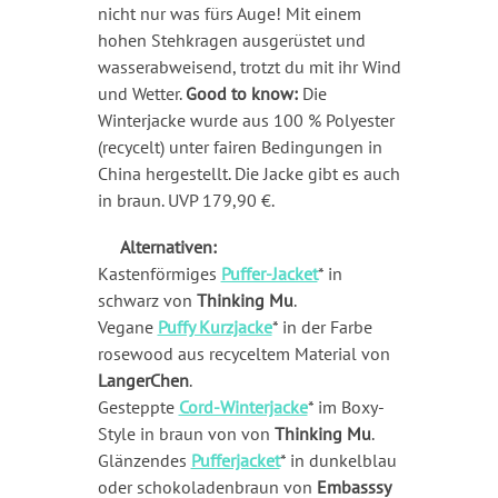
nicht nur was fürs Auge! Mit einem
hohen Stehkragen ausgerüstet und
wasserabweisend, trotzt du mit ihr Wind
und Wetter.
Good to know:
Die
Winterjacke wurde aus 100 % Polyester
(recycelt) unter fairen Bedingungen in
China hergestellt. Die Jacke gibt es auch
in braun. UVP 179,90 €.
Alternativen:
Kastenförmiges
Puffer-Jacket
* in
schwarz von
Thinking Mu
.
Vegane
Puffy Kurzjacke
* in der Farbe
rosewood aus recyceltem Material von
LangerChen
.
Gesteppte
Cord-Winterjacke
* im Boxy-
Style in braun von von
Thinking Mu
.
Glänzendes
Pufferjacket
* in dunkelblau
oder schokoladenbraun von
Embasssy