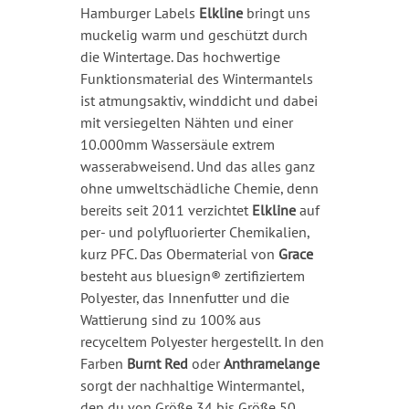
Hamburger Labels
Elkline
bringt uns
muckelig warm und geschützt durch
die Wintertage. Das hochwertige
Funktionsmaterial des Wintermantels
ist atmungsaktiv, winddicht und dabei
mit versiegelten Nähten und einer
10.000mm Wassersäule extrem
wasserabweisend. Und das alles ganz
ohne umweltschädliche Chemie, denn
bereits seit 2011 verzichtet
Elkline
auf
per- und polyfluorierter Chemikalien,
kurz PFC. Das Obermaterial von
Grace
besteht aus bluesign® zertifiziertem
Polyester, das Innenfutter und die
Wattierung sind zu 100% aus
recyceltem Polyester hergestellt. In den
Farben
Burnt Red
oder
Anthramelange
sorgt der nachhaltige Wintermantel,
den du von Größe 34 bis Größe 50