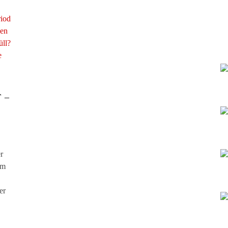
 –
r
em
er