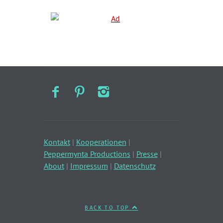
Kontakt
|
Kooperationen
|
Peppermynta Productions
|
Presse
|
About
|
Impressum
|
Datenschutz
BACK TO TOP