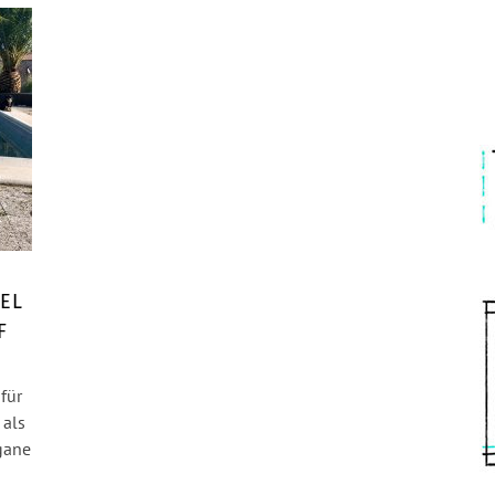
TEL
F
für
 als
egane