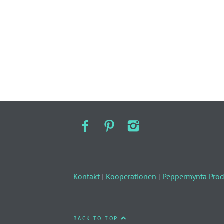
Kontakt
|
Kooperationen
|
Peppermynta Prod
BACK TO TOP