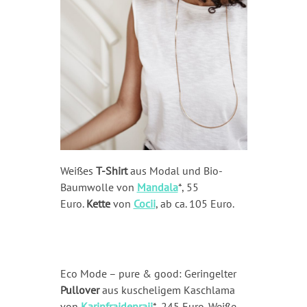
Weißes
T-Shirt
aus Modal und Bio-
Baumwolle von
Mandala
*, 55
Euro.
Kette
von
Cocii
, ab ca. 105 Euro.
Eco Mode – pure & good: Geringelter
Pullover
aus kuscheligem Kaschlama
von
Karinfraidenraij
*, 245 Euro. Weiße