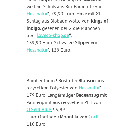
weitem Schoß aus Bio-Baumolle von
Hessnatur
*
, 79,90 Euro.
Hose
mit XL-
Schlag aus Biobaumwolle von
Kings of
Indigo
, gesehen bei Glore München
über
loveco-shop.de
*
,
139,90 Euro. Schwarze
Slipper
von
Hessnatur
*
, 129 Euro.
Bombenloook! Rostroter
Blouson
aus
recyceltem Polyester von
Hessnatur
*
,
179 Euro. Langärmliger
Badeanzug
mit
Palmenprint aus recyceltem PET von
O’Neill Blue
, 99,99
Euro. Ohrringe
»Moonlit«
von
Cocii
,
110 Euro.