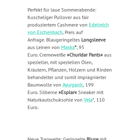
Perfekt für laue Sommerabende:
Kuscheliger Pullover aus fair
produziertem Cashmere von
Edelreich
von Eschenbach
, Preis auf
Anfrage.
Blaugeringeltes
Longsleeve
aus Leinen
von
Maska
*
, 95
Euro. Cremeweiße
»Churidar Pants«
aus
spezieller, mit speziellen Ölen,
Kräutern, Pflanzen, Hölzern und Rinden
behandelter und somit imprägnierter
Baumwolle von
Ayurganic
, 199
Euro. Silberne
»Esplar«
Sneaker mit
Naturkautschuksohle von
Veja
*, 110
Euro.
Neue Tragweite: Geringelte
Bluse
mit