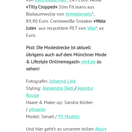
»Tilly Cropped«
Slim Fit Jeans aus
Biobaumwolle von
Armedangels
*,
89,90 Euro. Cremeweiße Sneaker
»Wata
Jute«
aus recyceltem PET von
Veja
*, xx
Euro.
Psst: Die Modestrecke ist aktuell
übrigens auch auf dem Münchner Mode
& Lifestyle Onlinemagazin
rsh4.de
zu
sehen!
Fotografin:
Johanna Link
Styling:
Alexandra Dietl
/
Agentur
Rouge
Haare & Make-up: Sandra Körber
/
phoenix
Model: Senait /
PS Models
Und hier geht’s zu unserem tollen
Abury