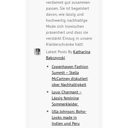
verdammt gut zusammen
passen. Sie ist begeistert
davon, wie lässig und
hochwertig nachhaltige
Mode sich inzwischen
präsentiert und dass sie
verstärkt Einzug in unsere
Kleiderschränke hält!
Latest Posts By
Katharina
Babczynski
Copenhagen Fashion
Summit – Stella
McCartney diskutiert
über Nachhaltigkeit
Loup Charmant –
Lässig feminine
Sommerkleider
Ulla Johnson: Boho-
Looks made in
Indien und Peru