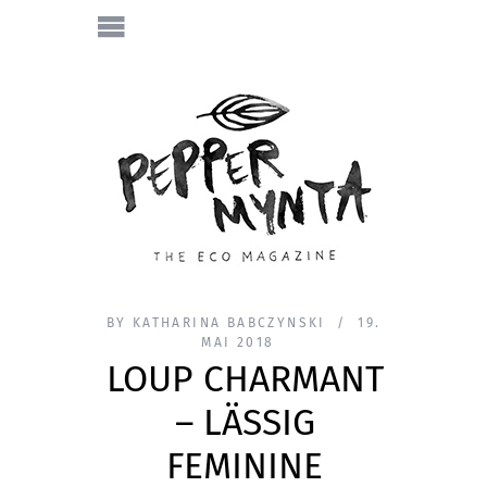
BY
KATHARINA BABCZYNSKI
19.
MAI 2018
LOUP CHARMANT
– LÄSSIG
FEMININE