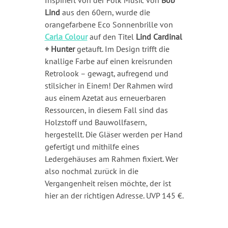
Inspiriert von der Folk Music von
Bob
Lind
aus den 60ern, wurde die
orangefarbene Eco Sonnenbrille von
Carla Colour
auf den Titel
Lind Cardinal
+ Hunter
getauft. Im Design trifft die
knallige Farbe auf einen kreisrunden
Retrolook – gewagt, aufregend und
stilsicher in Einem! Der Rahmen wird
aus einem Azetat aus erneuerbaren
Ressourcen, in diesem Fall sind das
Holzstoff und Bauwollfasern,
hergestellt. Die Gläser werden per Hand
gefertigt und mithilfe eines
Ledergehäuses am Rahmen fixiert. Wer
also nochmal zurück in die
Vergangenheit reisen möchte, der ist
hier an der richtigen Adresse. UVP 145 €.