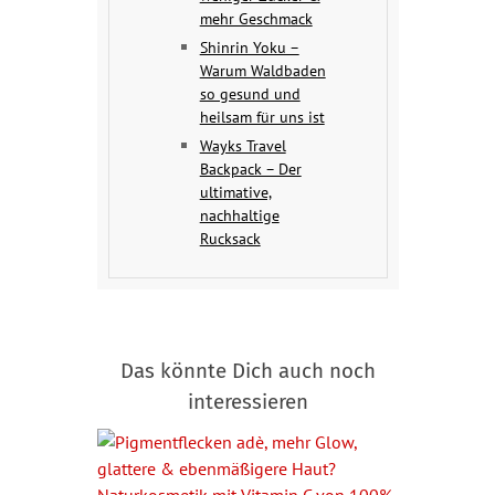
mehr Geschmack
Shinrin Yoku –
Warum Waldbaden
so gesund und
heilsam für uns ist
Wayks Travel
Backpack – Der
ultimative,
nachhaltige
Rucksack
Das könnte Dich auch noch
interessieren