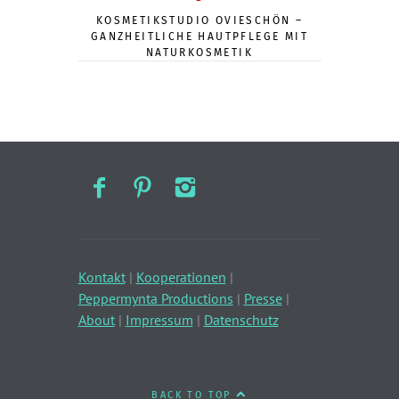
KOSMETIKSTUDIO OVIESCHÖN –
GANZHEITLICHE HAUTPFLEGE MIT
NATURKOSMETIK
Kontakt
|
Kooperationen
|
Peppermynta Productions
|
Presse
|
About
|
Impressum
|
Datenschutz
BACK TO TOP