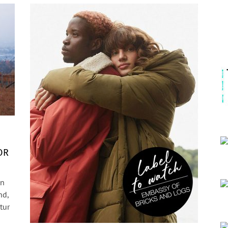
OR
on
nd,
tur