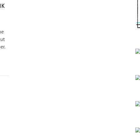
IK
ne
ut
er.