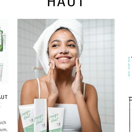
HAUT
AUT
E
uch
rum.