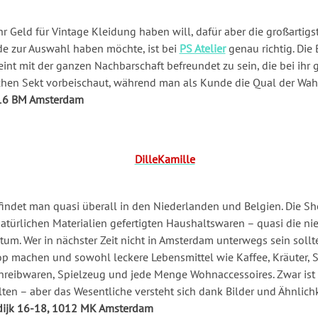
r Geld für Vintage Kleidung haben will, dafür aber die großartig
e zur Auswahl haben möchte, ist bei
PS Atelier
genau richtig. Die 
int mit der ganzen Nachbarschaft befreundet zu sein, die bei ihr 
chen Sekt vorbeischaut, während man als Kunde die Qual der Wah
016 BM Amsterdam
findet man quasi überall in den Niederlanden und Belgien. Die S
ürlichen Materialien gefertigten Haushaltswaren – quasi die ni
um. Wer in nächster Zeit nicht in Amsterdam unterwegs sein sollt
p machen und sowohl leckere Lebensmittel wie Kaffee, Kräuter, 
hreibwaren, Spielzeug und jede Menge Wohnaccessoires. Zwar ist
ten – aber das Wesentliche versteht sich dank Bilder und Ähnlic
ijk 16-18, 1012 MK Amsterdam