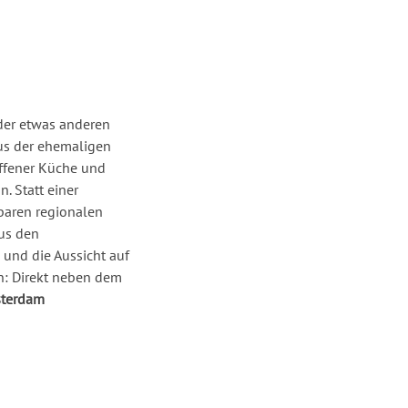
der etwas anderen
us der ehemaligen
offener Küche und
 Statt einer
baren regionalen
us den
und die Aussicht auf
n: Direkt neben dem
sterdam