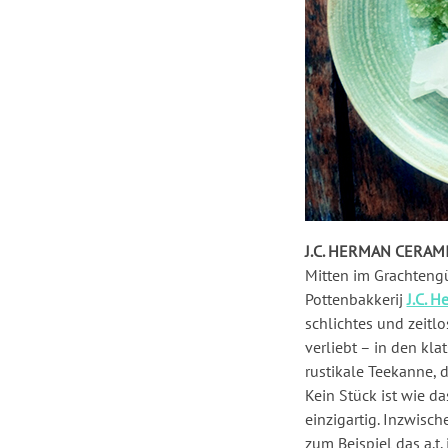
J.C. HERMAN CERAM
Mitten im Grachtengü
Pottenbakkerij
J.C. 
schlichtes und zeitlo
verliebt – in den kla
rustikale Teekanne, 
Kein Stück ist wie da
einzigartig. Inzwisc
zum Beispiel das a.t. 