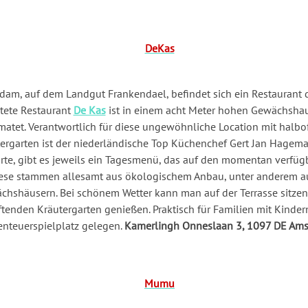
dam, auf dem Landgut Frankendael, befindet sich ein Restaurant 
utete Restaurant
De Kas
ist in einem acht Meter hohen Gewächsha
matet. Verantwortlich für diese ungewöhnliche Location mit halb
garten ist der niederländische Top Küchenchef Gert Jan Hageman.
rte, gibt es jeweils ein Tagesmenü, das auf den momentan verfüg
Diese stammen allesamt aus ökologischem Anbau, unter anderem a
hshäusern. Bei schönem Wetter kann man auf der Terrasse sitzen 
enden Kräutergarten genießen. Praktisch für Familien mit Kinder
benteuerspielplatz gelegen.
Kamerlingh Onneslaan 3, 1097 DE Am