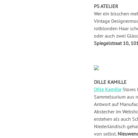
PS ATELIER
Wer ein bisschen meh
Vintage Designermod
rotblonden Haar sche
oder auch zwei Gläs
Spiegelstraat 10, 1
DILLE KAMILLE
Dille Kamille
Stores 
Sammelsurium aus nat
Antwort auf Manufact
Abstecher im Websho
erstehen als auch Sc
Niederländisch gehal
von selbst.
Nieuwend