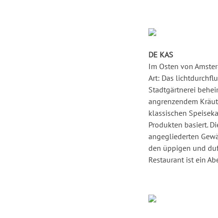
DE KAS
Im Osten von Amster
Art: Das lichtdurchfl
Stadtgärtnerei behei
angrenzendem Kräuter
klassischen Speiseka
Produkten basiert. 
angegliederten Gewäc
den üppigen und duft
Restaurant ist ein A