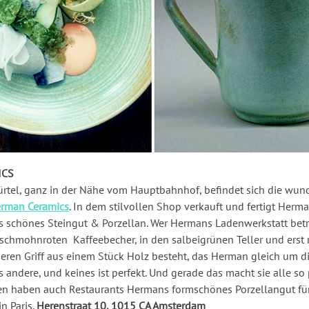
ICS
rtel, ganz in der Nähe vom Hauptbahnhof, befindet sich die wun
Herman Ceramics
. In dem stilvollen Shop verkauft und fertigt Herm
s schönes Steingut & Porzellan. Wer Hermans Ladenwerkstatt betritt
tschmohnroten Kaffeebecher, in den salbeigrünen Teller und erst re
deren Griff aus einem Stück Holz besteht, das Herman gleich um d
s andere, und keines ist perfekt. Und gerade das macht sie alle so
hen haben auch Restaurants Hermans formschönes Porzellangut für
in Paris.
Herenstraat 10, 1015 CA Amsterdam