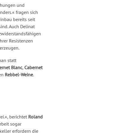
mühungen und
nders.« fragen sich
nbau bereits seit
ind. Auch Delinat
ilzwiderstandsfähigen
ihrer Resistenzen
berzeugen.
an statt
ernet Blanc
,
Cabernet
en
Rebbel-Weine
.
ei.«, berichtet
Roland
rbeit sogar
keller erfordern die