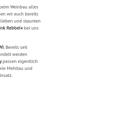
 beim Weinbau alles
en wir euch bereits
blieben und staunten
ink Rebbel«
bei uns
WI
. Bereits seit
andelt werden
y
passen eigentlich
n wie Mehltau und
nsatz.