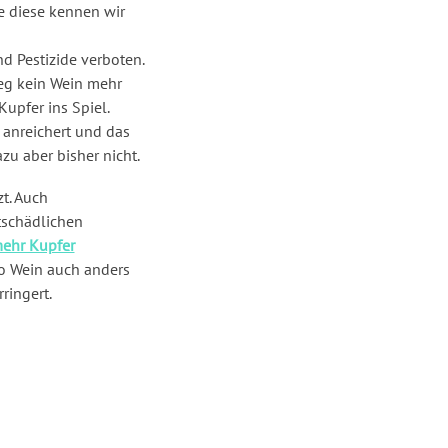
e diese kennen wir
d Pestizide verboten.
eg kein Wein mehr
upfer ins Spiel.
 anreichert und das
u aber bisher nicht.
zt. Auch
tschädlichen
ehr Kupfer
io Wein auch anders
ringert.