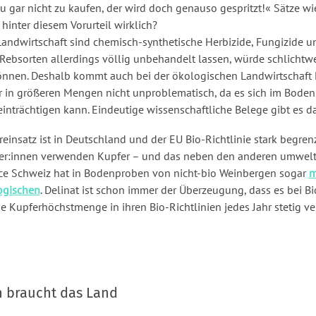
u gar nicht zu kaufen, der wird doch genauso gespritzt!« Sätze wi
 hinter diesem Vorurteil wirklich?
Landwirtschaft sind chemisch-synthetische Herbizide, Fungizide un
Rebsorten allerdings völlig unbehandelt lassen, würde schlichtw
nnen. Deshalb kommt auch bei der ökologischen Landwirtschaft K
er in größeren Mengen nicht unproblematisch, da es sich im Boden
trächtigen kann. Eindeutige wissenschaftliche Belege gibt es daz
reinsatz ist in Deutschland und der EU Bio-Richtlinie stark begren
er:innen verwenden Kupfer – und das neben den anderen umwel
ace Schweiz hat in Bodenproben von nicht-bio Weinbergen sogar
m
ogischen
. Delinat ist schon immer der Überzeugung, dass es bei B
e Kupferhöchstmenge in ihren Bio-Richtlinien jedes Jahr stetig ver
 braucht das Land