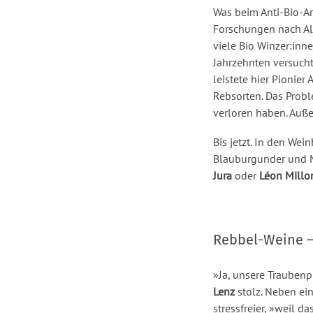
Was beim Anti-Bio-Ar
Forschungen nach Alt
viele Bio Winzer:inn
Jahrzehnten versucht
leistete hier Pionier
Rebsorten. Das Probl
verloren haben. Auße
Bis jetzt. In den We
Blauburgunder und M
Jura
oder
Léon Millo
Rebbel-Weine –
»Ja, unsere Trauben
Lenz
stolz. Neben ein
stressfreier, »weil d