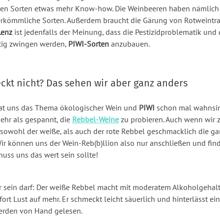
gen Sorten etwas mehr Know-how. Die Weinbeeren haben nämlich e
erkömmliche Sorten. Außerdem braucht die Gärung von Rotweintr
Lenz
ist jedenfalls der Meinung, dass die Pestizidproblematik und
tig zwingen werden,
PIWI-Sorten
anzubauen.
kt nicht? Das sehen wir aber ganz anders
hat uns das Thema ökologischer Wein und
PIWI
schon mal wahnsin
ehr als gespannt, die
Rebbel-Weine
zu probieren. Auch wenn wir
 sowohl der weiße, als auch der rote Rebbel geschmacklich die g
ir können uns der Wein-Reb(b)llion also nur anschließen und fin
uss uns das wert sein sollte!
r sein darf: Der weiße Rebbel macht mit moderatem Alkoholgehalt
fort Lust auf mehr. Er schmeckt leicht säuerlich und hinterlässt e
erden von Hand gelesen.