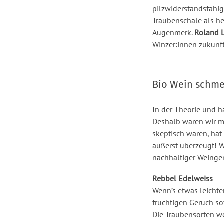
pilzwiderstandsfähi
Traubenschale als h
Augenmerk.
Roland 
Winzer:innen zukünf
Bio Wein schmec
In der Theorie und 
Deshalb waren wir m
skeptisch waren, hat
äußerst überzeugt! W
nachhaltiger Weingen
Rebbel Edelweiss
Wenn’s etwas leichte
fruchtigen Geruch so
Die Traubensorten w