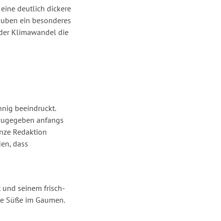
ine deutlich dickere
auben ein besonderes
 der Klimawandel die
nig beeindruckt.
 zugegeben anfangs
anze Redaktion
den, dass
 und seinem frisch-
ine Süße im Gaumen.