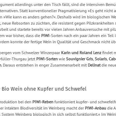
gument allerdings unter den Tisch fällt, sind die intensiven Be
ernativen. Statt konventioneller Pragmatisierung »Es geht nicht a
en »Wie kann es anders gehen?«. Deshalb wird im biologischen Wei
, neue Rebsorten zu züchten, die resistent gegen Pilzkrankheiten s
 Arbeit und startete bereits vor vielen Jahren Anbauversuche mit p
em war bisher, dass die
PIWI
-Sorten nach ein paar Jahren ein Teil 
rdem konnte der fertige Wein in Qualität und Geschmack nicht ü
inbergen vom Schweizer Winzerpaar
Karin und Roland Lenz
findet m
üller-Thurgau jetzt
PIWI-Sorten
wie
Souvignier Gris
,
Solaris
,
Cab
n
. Daraus entstehen in enger Zusammenarbeit mit
Delinat
die neu
 Bio Wein ohne Kupfer und Schwefel
produktion bei den
PIWI-Reben
funktioniert kupfer- und schwefelfr
er intakten Biodiversität im Weinberg macht der
PIWI-Anbau
die A
as System Weinberg biologisch in sich selbst funktioniert.« Im Wein