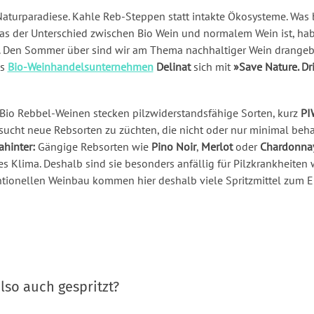
aturparadiese. Kahle Reb-Steppen statt intakte Ökosysteme. Was
as der Unterschied zwischen Bio Wein und normalem Wein ist, hab
et. Den Sommer über sind wir am Thema nachhaltiger Wein drange
as
Bio-Weinhandelsunternehmen
Delinat
sich mit
»Save Nature. Dr
Bio Rebbel-Weinen stecken pilzwiderstandsfähige Sorten, kurz
PI
sucht neue Rebsorten zu züchten, die nicht oder nur minimal beh
ahinter:
Gängige Rebsorten wie
Pino Noir
,
Merlot
oder
Chardonna
tes Klima. Deshalb sind sie besonders anfällig für Pilzkrankheite
tionellen Weinbau kommen hier deshalb viele Spritzmittel zum Ei
lso auch gespritzt?