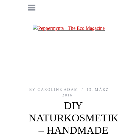
BY
CAROLINE ADAM
13. MÄRZ
2016
DIY
NATURKOSMETIK
– HANDMADE