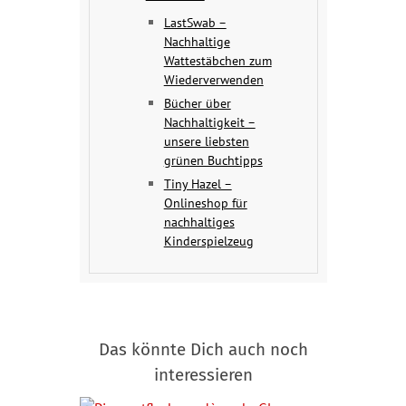
LastSwab –
Nachhaltige
Wattestäbchen zum
Wiederverwenden
Bücher über
Nachhaltigkeit –
unsere liebsten
grünen Buchtipps
Tiny Hazel –
Onlineshop für
nachhaltiges
Kinderspielzeug
Das könnte Dich auch noch
interessieren