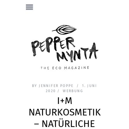
BY
JENNIFER POPPE
1. JUNI
2020
WERBUNG
I+M
NATURKOSMETIK
– NATÜRLICHE