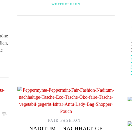
WEITERLESEN
höne
lien,
ie
 T-
FAIR FASHION
NADITUM – NACHHALTIGE