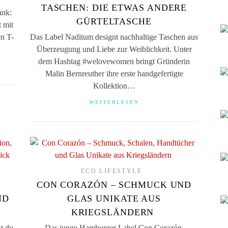
TASCHEN: DIE ETWAS ANDERE
ank:
GÜRTELTASCHE
 mit
en T-
Das Label Naditum designt nachhaltige Taschen aus
Überzeugung und Liebe zur Weiblichkeit. Unter
dem Hashtag #welovewomen bringt Gründerin
Malin Bernreuther ihre erste handgefertigte
Kollektion…
WEITERLESEN
ECO LIFESTYLE
CON CORAZÓN – SCHMUCK UND
ND
GLAS UNIKATE AUS
KRIEGSLÄNDERN
t du
Das junge Hamburger Label Con Corazón,