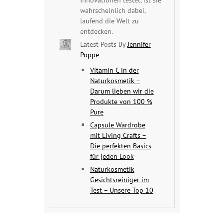
wahrscheinlich dabei,
laufend die Welt zu
entdecken.
Latest Posts By
Jennifer
Poppe
Vitamin C in der
Naturkosmetik –
Darum lieben wir die
Produkte von 100 %
Pure
Capsule Wardrobe
mit Living Crafts –
Die perfekten Basics
für jeden Look
Naturkosmetik
Gesichtsreiniger im
Test – Unsere Top 10