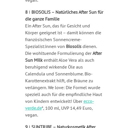
8
I
BIOSOLIS – Natürliches After Sun für
die ganze Familie
Ein After Sun, das für Gesicht und
Körper geeignet ist – damit können die
französischen Sonnencreme-
Spezialist:innen von
Biosolis
dienen.
Die wohltuende Formulierung der
After
Sun Milk
enthält Aloe Vera als auch
beruhigend wirkende Öle aus
Calendula und Sonnenblume. Bio-
Karottenextrakt hilft, die Bräune zu
verlängern. We love: Die Formel wurde
speziell auch für die empfindliche Haut
von Kindern entwickelt! Über
ecco-
verde.de
*, 100 ml, UVP 14,49 Euro,
vegan.
9
I
SUNTRIBE – Naturkosmetik After