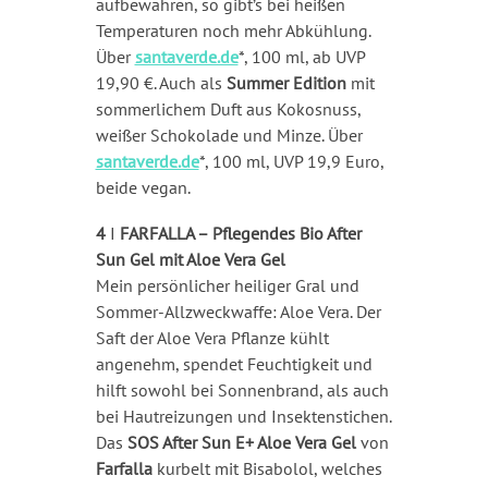
aufbewahren, so gibt’s bei heißen
Temperaturen noch mehr Abkühlung.
Über
santaverde.de
*, 100 ml, ab UVP
19,90 €. Auch als
Summer Edition
mit
sommerlichem Duft aus Kokosnuss,
weißer Schokolade und Minze. Über
santaverde.de
*, 100 ml, UVP 19,9 Euro,
beide vegan.
4
I
FARFALLA – Pflegendes Bio After
Sun Gel mit Aloe Vera Gel
Mein persönlicher heiliger Gral und
Sommer-Allzweckwaffe: Aloe Vera. Der
Saft der Aloe Vera Pflanze kühlt
angenehm, spendet Feuchtigkeit und
hilft sowohl bei Sonnenbrand, als auch
bei Hautreizungen und Insektenstichen.
Das
SOS After Sun E+ Aloe Vera Gel
von
Farfalla
kurbelt mit Bisabolol, welches