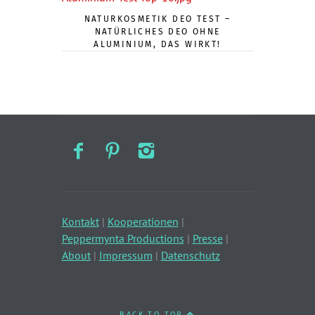
NATURKOSMETIK DEO TEST –
NATÜRLICHES DEO OHNE
ALUMINIUM, DAS WIRKT!
Kontakt
|
Kooperationen
|
Peppermynta Productions
|
Presse
|
About
|
Impressum
|
Datenschutz
BACK TO TOP