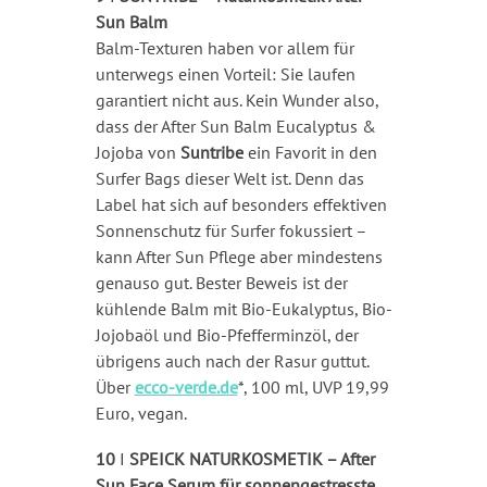
Sun Balm
Balm-Texturen haben vor allem für
unterwegs einen Vorteil: Sie laufen
garantiert nicht aus. Kein Wunder also,
dass der After Sun Balm Eucalyptus &
Jojoba von
Suntribe
ein Favorit in den
Surfer Bags dieser Welt ist. Denn das
Label hat sich auf besonders effektiven
Sonnenschutz für Surfer fokussiert –
kann After Sun Pflege aber mindestens
genauso gut. Bester Beweis ist der
kühlende Balm mit Bio-Eukalyptus, Bio-
Jojobaöl und Bio-Pfefferminzöl, der
übrigens auch nach der Rasur guttut.
Über
ecco-verde.de
*, 100 ml, UVP 19,99
Euro, vegan.
10
I
SPEICK NATURKOSMETIK – After
Sun Face Serum für sonnengestresste