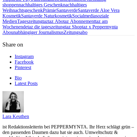
shoppen
nachhaltiges Geschenk
nachhaltiges
Weihnachtsgeschenk
Prämie
Santaverde
Santaverde Aloe Vera
Kosmetik
Santaverde Naturkosmetik
Socialmedia
soziale
Medien
Tageszeitung
taz
taz Abo
taz Abonnement
taz am
Wochenende
taz die tageszeitung
taz Shop
taz x Peppermynta
Abo
unabhängiger Journalismus
Zeitungsabo
Share on
Instagram
Facebook
Pinterest
Bio
Latest Posts
Lara Keuthen
ist Redaktionsleiterin bei PEPPERMYNTA. Ihr Herz schlägt grün –
den passenden Daumen dazu hat sie auch. Umweltschutz &