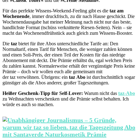
der
»Classic Toner«
und die
»Creme Medium«
.
Für das perfekte Wissens-Weekend-Feeling gibt es die
taz am
Wochenende
, immer druckfrisch, zu dir nach Hause geschickt. Die
Wochenendausgabe hat meiner Meinung nach nicht nur das beste,
handlichste Format (tschüss verknitterte Riesen-Seiten). Nein – sie
macht das Wochenendfrühstück auch gleich zum Wissens-Booster.
Die
taz
bietet für ihre Abos unterschiedliche Tarife an: Den
Normaltarif, einen Tarif für Menschen, die weniger zahlen können
und einen Soli-Preis, der einen Teil der Kosten für das niedrige
Abonnement mit deckt. Die Prämie erhältst du, egal welchen Preis
du zahlen kannst. Normalerweise erhält der vergünstigte Preis keine
Prämie – doch wir wollen euch alle gemeinsam mit
der taz verwöhnen. Übrigens: ein
taz
Abo
ist durchschnittlich sogar
günstiger als die Abos anderer, großer Tageszeitungen.
Heißer Geschenk-Tipp für Self-Lover:
Warum nicht das
taz-Abo
zu Weihnachten verschenken und die Prämie selbst behalten. Ich
würde es auch so machen.