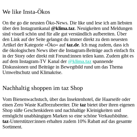
We like Insta-Ökos
On the go die neusten Öko-News. Die like und lese ich am liebsten
über den Instagramkanal
@klima.taz
. Neuigkeiten und Meldungen
sind visuell schön und für alle gut verständlich aufbereiten. Über
den Link auf der Seite gelangst du immer direkt zu dem neuesten
Artikel der Kategorie »Öko« auf
taz.de
. Ich mag zudem, dass ich
die ökologischen News über die Instagram-Beiträge auch einfach fix
in der Story oder direkt mit Freund:innen teilen kann. Zudem gibt es
auf dem Instagram-TV Kanal der
@klima.taz
spannende
Diskussionen und Beiträge in Bewegtbild rund um das Thema
Umweltschutz und Klimakrise.
Nachhaltig shoppen im taz Shop
Vom Bienenwachstuch, über das Insektenhotel, die Haarseife oder
einen Zero Waste Kaffeezubereiter. Die
taz
bietet über ihren eigenen
Shop süße Geschenkideen und nachhaltige Kleinigkeiten und
ermöglicht unabhängigen Marken so eine schöne Verkaufsbühne.
taz
-Unterstützer:innen erhalten zudem 10% Rabatt auf das gesamte
Sortiment.