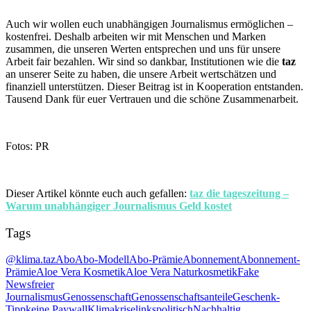
Auch wir wollen euch unabhängigen Journalismus ermöglichen –
kostenfrei. Deshalb arbeiten wir mit Menschen und Marken
zusammen, die unseren Werten entsprechen und uns für unsere
Arbeit fair bezahlen. Wir sind so dankbar, Institutionen wie die
taz
an unserer Seite zu haben, die unsere Arbeit wertschätzen und
finanziell unterstützen. Dieser Beitrag ist in Kooperation entstanden.
Tausend Dank für euer Vertrauen und die schöne Zusammenarbeit.
Fotos: PR
Dieser Artikel könnte euch auch gefallen:
taz die tageszeitung –
Warum unabhängiger Journalismus Geld kostet
Tags
@klima.taz
Abo
Abo-Modell
Abo-Prämie
Abonnement
Abonnement-
Prämie
Aloe Vera Kosmetik
Aloe Vera Naturkosmetik
Fake
News
freier
Journalismus
Genossenschaft
Genossenschaftsanteile
Geschenk-
Tipp
keine Paywall
Klimakrise
linkspolitisch
Nachhaltig