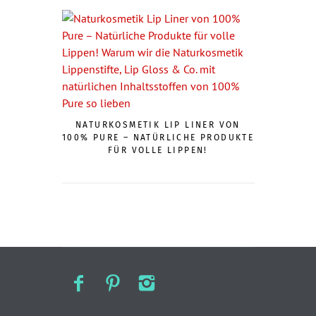
NATURKOSMETIK LIP LINER VON
100% PURE – NATÜRLICHE PRODUKTE
FÜR VOLLE LIPPEN!
VITAMIN C 
DARUM LI
V