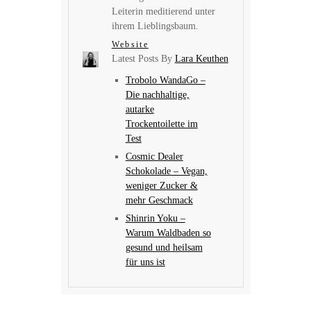
Leiterin meditierend unter
ihrem Lieblingsbaum.
Website
Latest Posts By
Lara Keuthen
Trobolo WandaGo –
Die nachhaltige,
autarke
Trockentoilette im
Test
Cosmic Dealer
Schokolade – Vegan,
weniger Zucker &
mehr Geschmack
Shinrin Yoku –
Warum Waldbaden so
gesund und heilsam
für uns ist