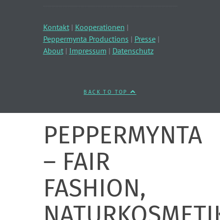
Kontakt
|
Kooperationen
|
Peppermynta Productions
|
Presse
|
About
|
Impressum
|
Datenschutz
BACK TO TOP
PEPPERMYNTA
– FAIR
FASHION,
NATURKOSMETI